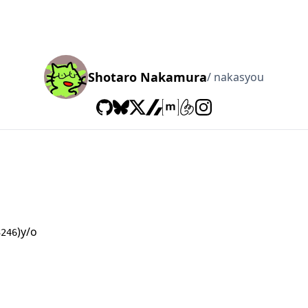
Shotaro Nakamura
/ nakasyou
)y/o
3246