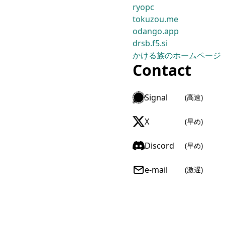
ryopc
tokuzou.me
odango.app
drsb.f5.si
かける族のホームページ
Contact
Signal
(
高速
)
X
(
早め
)
Discord
(
早め
)
e-mail
(
激遅
)