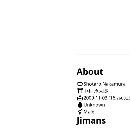
About
Shotaro Nakamura
中村 承太郎
2009-11-03 (16.
76091
Unknown
Male
Jimans