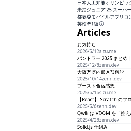
日本人工知能オリンピック'
未踏ジュニア'25 スーパ
都教委モバイルアプリコン
英検準1級
Articles
お気持ち
2026/5/12
sizu.me
バンドラー 2025 まとめ |
2025/12/8
zenn.dev
大阪万博内部 API 解説
2025/10/14
zenn.dev
ブースト合宿感想
2025/6/16
sizu.me
【React】 Scratch
2025/5/6
zenn.dev
Qwik は VDOM を「控
2025/4/28
zenn.dev
Solid.js 仕組み