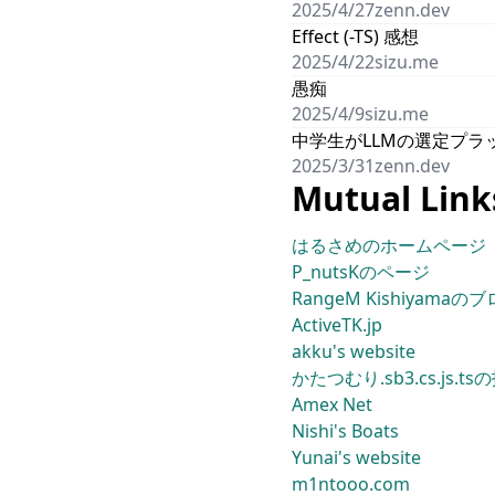
2025/4/27
zenn.dev
Effect (-TS) 感想
2025/4/22
sizu.me
愚痴
2025/4/9
sizu.me
中学生がLLMの選定プラッ
2025/3/31
zenn.dev
Mutual Link
はるさめのホームページ
P_nutsKのページ
RangeM Kishiyamaの
ActiveTK.jp
akku's website
かたつむり.sb3.cs.js.
Amex Net
Nishi's Boats
Yunai's website
m1ntooo.com